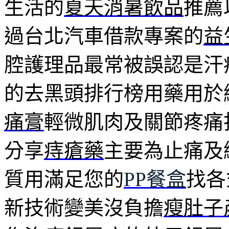
生活的
夏天消暑飲品
推薦
過台北汽車借款專案的
益
腔護理品最常被誤認是汗
的去黑頭排行榜用藥用於
痛膏
輕微肌肉及關節疼痛
分享
痔瘡藥
主要為止痛及
質用滿足您的
PP餐盒
找各
新技術變美沒負擔
瘦肚子