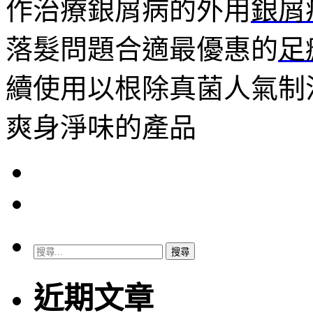
作治療銀屑病的外用
銀屑
落髮問題合適最優惠的
足
續使用以根除真菌人氣制
爽身淨味的產品
搜
尋
關
近期文章
鍵