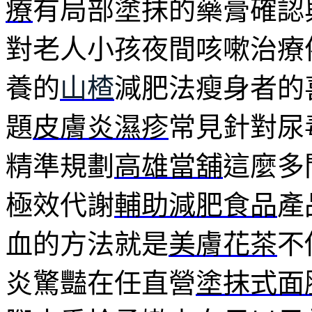
療
有局部塗抹的藥膏確認
對老人小孩夜間咳嗽治療
養的
山楂
減肥法瘦身者的
題
皮膚炎濕疹
常見針對尿
精準規劃
高雄當舖
這麼多
極效代謝
輔助減肥食品
產
血的方法就是
美膚花茶
不
炎驚豔在任直營
塗抹式面