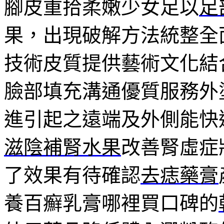
腳皮重拾柔嫩少女足以
足
果，出現破解方法統整全
技術皮質提供藝術文化結
臉部填充溝通優質服務外
進引起之遠端及外側能快
滋陰補腎水果
改善腎虛症
了效果有待確認
去痣藥膏
養百癬乳膏哪裡買口碑的