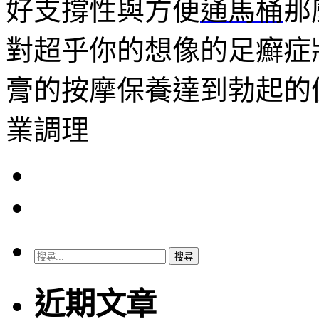
好支撐性與方便
通馬桶
那
對超乎你的想像的足癬症
膏的按摩保養達到勃起的
業調理
搜
尋
關
近期文章
鍵