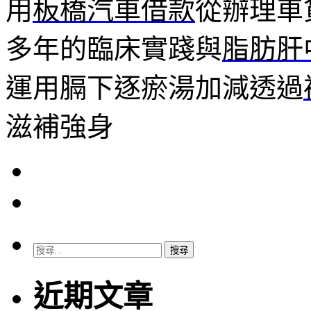
用
板橋汽車借款
從辦理車
多年的臨床實踐與
脂肪肝
運用膈下逐瘀湯加減透過
滋補強身
搜
尋
關
近期文章
鍵