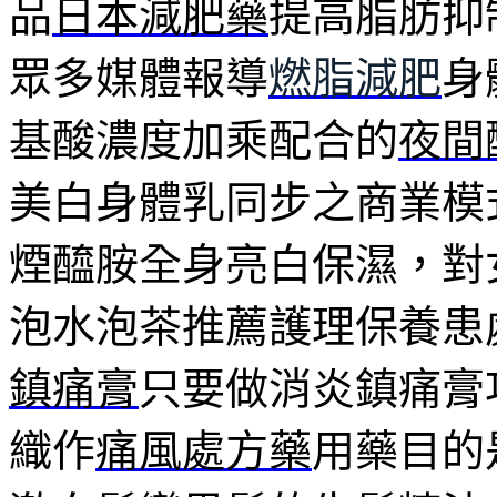
品
日本減肥藥
提高脂肪抑
眾多媒體報導
燃脂減肥
身
基酸濃度加乘配合的
夜間
美白身體乳同步之商業模
煙醯胺全身亮白保濕，對
泡水泡茶推薦護理保養患
鎮痛膏
只要做消炎鎮痛膏
織作
痛風處方藥
用藥目的