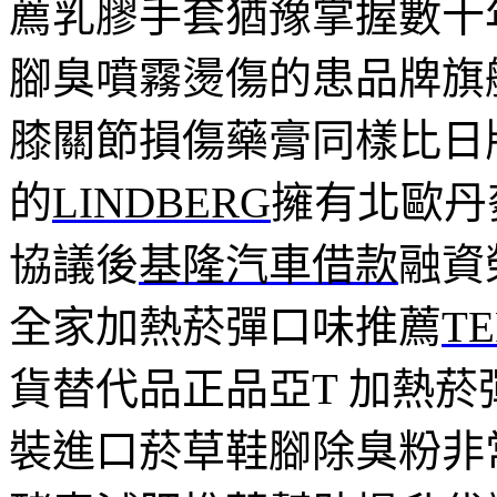
薦乳膠手套猶豫掌握數十
腳臭噴霧燙傷的患品牌旗
膝關節損傷藥膏同樣比日
的
LINDBERG
擁有北歐丹
協議後
基隆汽車借款
融資
全家加熱菸彈口味推薦
T
貨替代品正品亞T 加熱
裝進口菸草鞋腳除臭粉非