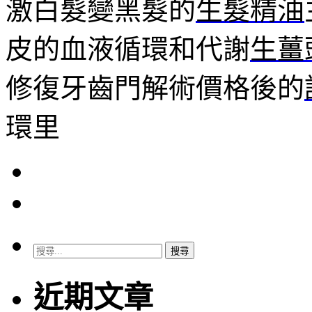
激白髮變黑髮的
生髮精油
皮的血液循環和代謝
生薑
修復牙齒門解術價格後的
環里
搜
尋
關
近期文章
鍵